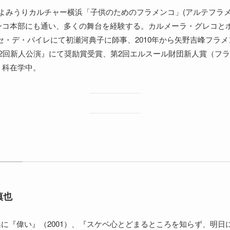
からよみうりカルチャー横浜「子供のためのフラメンコ」(アルテフラ
ンコ本部にも通い、多くの舞台を経験する。カルメーラ・グレコと
年クラセ・デ・バイレにて初瀬河典子に師事、2010年から矢野吉峰フラメ
22回新人公演』にて奨励賞受賞、第2回エルスール財団新人賞（フ
 科在学中。
慎也
集に『偉い』（2001）、『スケベ心とどまるところを知らず、明日に