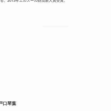
る。2013年エルスール財団新人賞受賞。
戸口琴葉