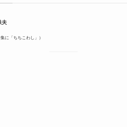
鉄夫
詩集に「ちちこわし」）