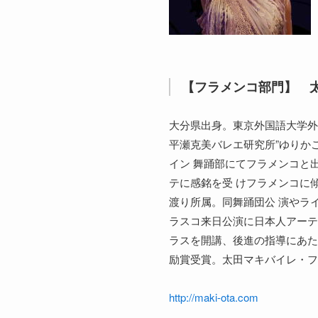
【フラメンコ部門】 
大分県出身。東京外国語大学外
平瀬克美バレエ研究所”ゆりか
イン 舞踊部にてフラメンコと
テに感銘を受 けフラメンコに
渡り所属。同舞踊団公 演やラ
ラスコ来日公演に日本人アーテ
ラスを開講、後進の指導にあた
励賞受賞。太田マキバイレ・フ
http://maki-ota.com