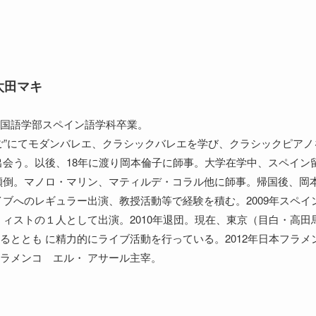
太田マキ
国語学部スペイン語学科卒業。
ご”にてモダンバレエ、クラシックバレエを学び、クラシックピア
出会う。以後、18年に渡り岡本倫子に師事。大学在学中、スペイン
傾倒。マノロ・マリン、マティルデ・コラル他に師事。帰国後、岡本
イブへのレギュラー出演、教授活動等で経験を積む。2009年スペ
 ィストの１人として出演。2010年退団。現在、東京（目白・高
るととも に精力的にライブ活動を行っている。2012年日本フラメ
ラメンコ エル・ アサール主宰。