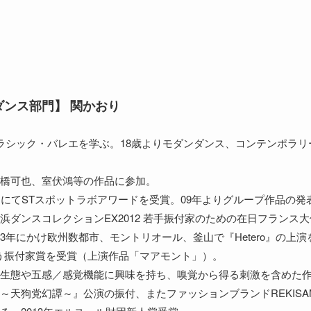
ンス部門】 関かおり
ラシック・バレエを学ぶ。18歳よりモダンダンス、コンテンポラ
橋可也、室伏鴻等の作品に参加。
にてSTスポットラボアワードを受賞。09年よりグループ作品の発表を始
浜ダンスコレクションEX2012 若手振付家のための在日フランス
-13年にかけ欧州数都市、モントリオール、釜山で『Hetero』の上
担う振付家賞を受賞（上演作品「マアモント」）。
生態や五感／感覚機能に興味を持ち、嗅覚から得る刺激を含めた
天狗党幻譚～』公演の振付、またファッションブランドREKISAMI 