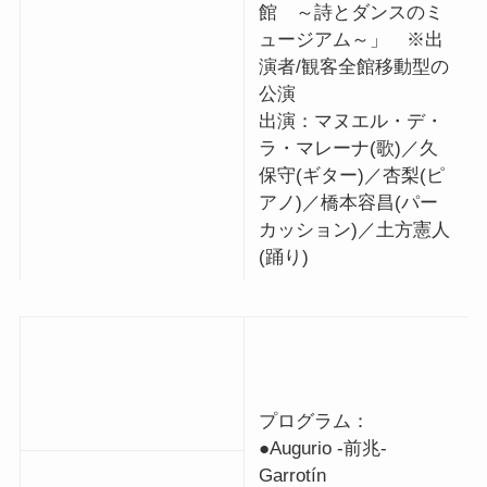
館 ～詩とダンスのミ
ュージアム～」 ※出
演者/観客全館移動型の
公演
出演：マヌエル・デ・
ラ・マレーナ(歌)／久
保守(ギター)／杏梨(ピ
アノ)／橋本容昌(パー
カッション)／土方憲人
(踊り)
プログラム：
●Augurio -前兆-
Garrotín