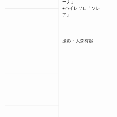
ーナ」
●バイレソロ「ソレ
ア」
撮影：大森有起