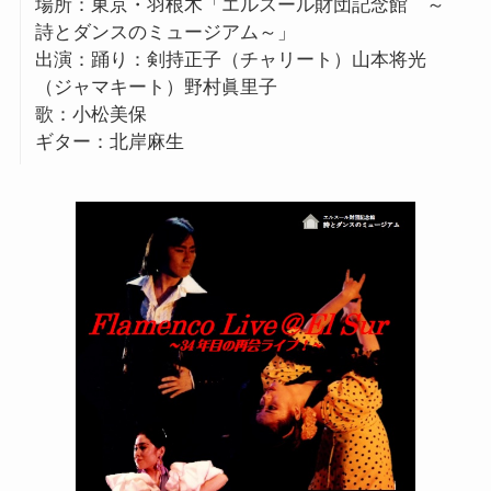
場所：東京・羽根木「エルスール財団記念館 ～
詩とダンスのミュージアム～」
出演：踊り：剣持正子（チャリート）山本将光
（ジャマキート）野村眞里子
歌：小松美保
ギター：北岸麻生