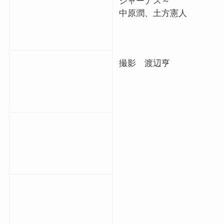
ジャーナス～
中原潤、土方憲人
撮影 渡辺亨