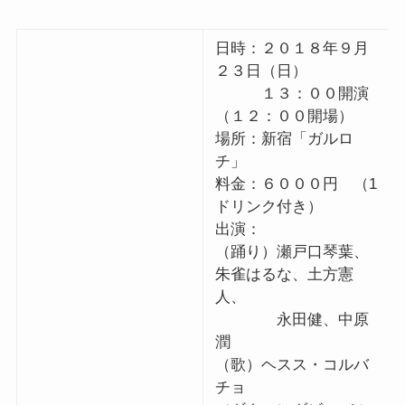
日時：２０１８年９月
２３日（日）
１３：００開演
（１２：００開場）
場所：新宿「ガルロ
チ」
料金：６０００円 （1
ドリンク付き）
出演：
（踊り）瀬戸口琴葉、
朱雀はるな、土方憲
人、
永田健、中原
潤
（歌）ヘスス・コルバ
チョ