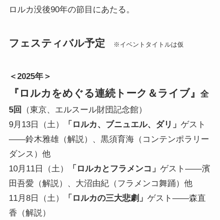
ロルカ没後90年の節目にあたる。
フェスティバル予定
※イベントタイトルは仮
＜2025年＞
『ロルカをめぐる連続トーク＆ライブ』
全
5回
（東京、エルスール財団記念館）
9月13日（土）
「ロルカ、ブニュエル、ダリ」
ゲスト
――鈴木雅雄（解説）、黒須育海（コンテンポラリー
ダンス）他
10月11日（土）
「ロルカとフラメンコ」
ゲスト――濱
田吾愛（解説）、大沼由紀（フラメンコ舞踊）他
11月8日（土）
「ロルカの三大悲劇」
ゲスト――森直
香（解説）